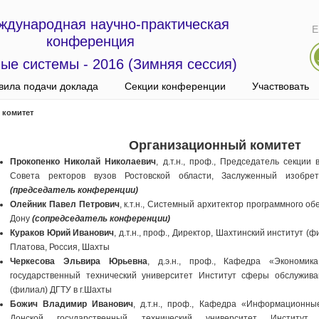
еждународная научно-практическая
E
конференция
ые системы - 2016 (Зимняя сессия)
вила подачи доклада
Секции конференции
Участвовать
 комитет
Организационный комитет
Прокопенко Николай Николаевич
, д.т.н., проф., Председатель секции
Совета ректоров вузов Ростовской области, Заслуженный изобре
(председатель конференции)
Олейник Павел Петрович
, к.т.н., Системный архитектор программного об
Дону
(сопредседатель конференции)
Кураков Юрий Иванович
, д.т.н., проф., Директор, Шахтинский институт 
Платова, Россия, Шахты
Черкесова Эльвира Юрьевна
, д.э.н., проф., Кафедра «Экономи
государственный технический университет Институт сферы обслужив
(филиал) ДГТУ в г.Шахты
Божич Владимир Иванович
, д.т.н., проф., Кафедра «Информационны
Донской государственный технический университет Институ