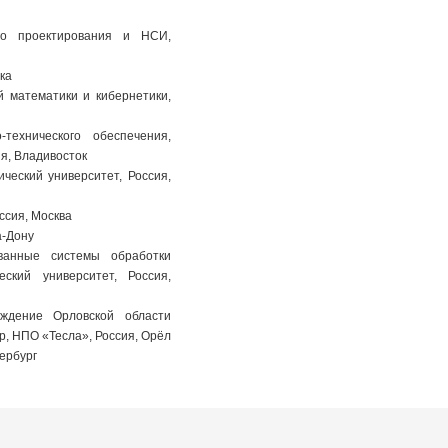
го проектирования и НСИ,
вка
ной математики и кибернетики,
-технического обеспечения,
ия, Владивосток
нический университет, Россия,
ссия, Москва
а-Дону
ованные системы обработки
ский университет, Россия,
еждение Орловской области
р, НПО «Тесла», Россия, Орёл
тербург