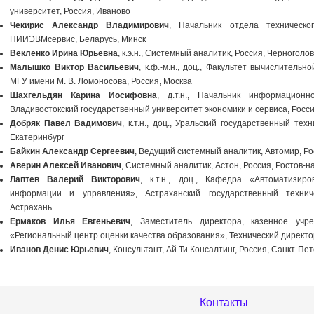
университет, Россия, Иваново
Чекирис Александр Владимирович
, Начальник отдела техническо
НИИЭВМсервис, Беларусь, Минск
Векленко Ирина Юрьевна
, к.э.н., Системный аналитик, Россия, Черноголо
Малышко Виктор Васильевич
, к.ф.-м.н., доц., Факультет вычислитель
МГУ имени М. В. Ломоносова, Россия, Москва
Шахгельдян Карина Иосифовна
, д.т.н., Начальник информационно
Владивостокский государственный университет экономики и сервиса, Росс
Добряк Павел Вадимович
, к.т.н., доц., Уральский государственный тех
Екатеринбург
Байкин Александр Сергеевич
, Ведущий системный аналитик, Автомир, Ро
Аверин Алексей Иванович
, Системный аналитик, Астон, Россия, Ростов-н
Лаптев Валерий Викторович
, к.т.н., доц., Кафедра «Автоматизир
информации и управления», Астраханский государственный техниче
Астрахань
Ермаков Илья Евгеньевич
, Заместитель директора, казенное учр
«Региональный центр оценки качества образования», Технический директо
Иванов Денис Юрьевич
, Консультант, Ай Ти Консалтинг, Россия, Санкт-Пе
Контакты