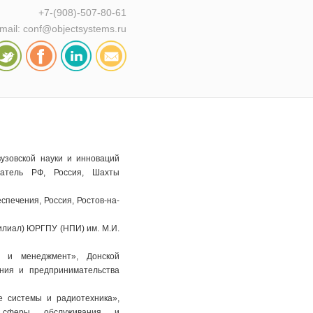
+7-(908)-507-80-61
mail: conf@objectsystems.ru
 вузовской науки и инноваций
татель РФ, Россия, Шахты
еспечения, Россия, Ростов-на-
(филиал) ЮРГПУ (НПИ) им. М.И.
ка и менеджмент», Донской
ания и предпринимательства
е системы и радиотехника»,
т сферы обслуживания и