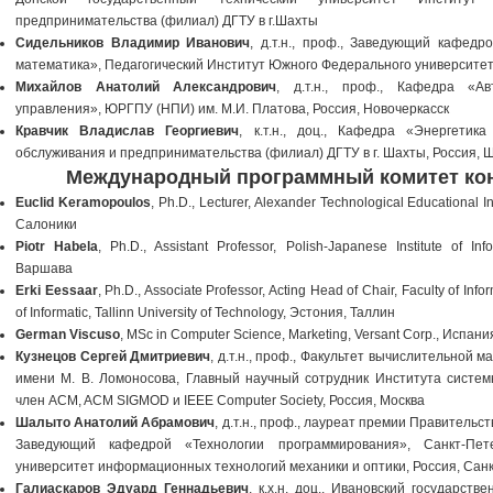
предпринимательства (филиал) ДГТУ в г.Шахты
Сидельников Владимир Иванович
, д.т.н., проф., Заведующий кафед
математика», Педагогический Институт Южного Федерального университета
Михайлов Анатолий Александрович
, д.т.н., проф., Кафедра «А
управления», ЮРГПУ (НПИ) им. М.И. Платова, Россия, Новочеркасск
Кравчик Владислав Георгиевич
, к.т.н., доц., Кафедра «Энергети
обслуживания и предпринимательства (филиал) ДГТУ в г. Шахты, Россия, 
Международный программный комитет ко
Euclid Keramopoulos
, Ph.D., Lecturer, Alexander Technological Educational In
Салоники
Piotr Habela
, Ph.D., Assistant Professor, Polish-Japanese Institute of I
Варшава
Erki Eessaar
, Ph.D., Associate Professor, Acting Head of Chair, Faculty of In
of Informatic, Tallinn University of Technology, Эстония, Таллин
German Viscuso
, MSc in Computer Science, Marketing, Versant Corp., Испан
Кузнецов Сергей Дмитриевич
, д.т.н., проф., Факультет вычислительной 
имени М. В. Ломоносова, Главный научный сотрудник Института систе
член ACM, ACM SIGMOD и IEEE Computer Society, Россия, Москва
Шалыто Анатолий Абрамович
, д.т.н., проф., лауреат премии Правительс
Заведующий кафедрой «Технологии программирования», Санкт-Пете
университет информационных технологий механики и оптики, Россия, Сан
Галиаскаров Эдуард Геннадьевич
, к.х.н, доц., Ивановский государств