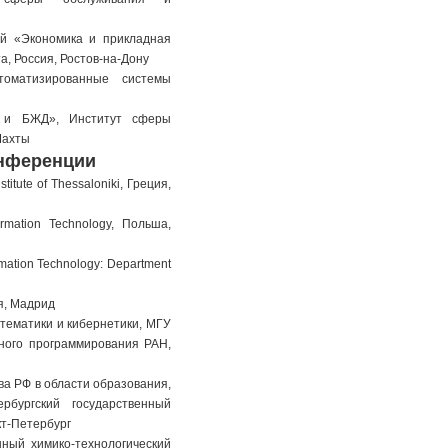
рой «Экономика и прикладная
, Россия, Ростов-на-Дону
втоматизированные системы
ка и БЖД», Институт сферы
Шахты
нференции
stitute of Thessaloniki, Греция,
nformation Technology, Польша,
formation Technology: Department
ия, Мадрид
математики и кибернетики, МГУ
много программирования РАН,
тва РФ в области образования,
рбургский государственный
кт-Петербург
енный химико-технологический